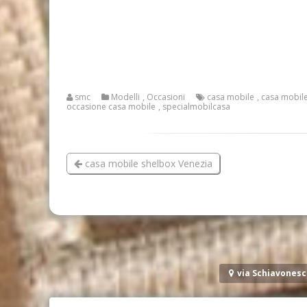
smc
Modelli
,
Occasioni
casa mobile
,
casa mobil
occasione casa mobile
,
specialmobilcasa
casa mobile shelbox Venezia
via Schiavonesc