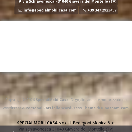
via Schiavonesca - 31040 Giavera del Montello (TV)
info@specialmobilcasa.com
+39 347 2923459
Copyright © 2026
SpecialMobilCasa
. Orgogliosamente motorizzato da
WordPress
&
Personal Portfolio WordPress Theme
di
Dinozoom.com
.
SPECIALMOBILCASA
s.n.c di Bedegoni Monica & c.
Via schiavonesca 31040 Giavera del Montello (TV)