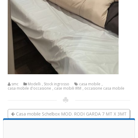
smc
Modelli
,
Stock ingrosso
casa mobile
,
casa mobile d'occasione
,
case mobili IRM
,
occasione casa mobile
Casa mobile Schelbox MOD. RODI GARDA 7 MT X 3MT
CASE MOBILI CRIPPA ELITE 860*400 CASA MOBILE