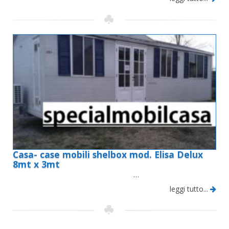
Casa- case mobili shelbox mod. Elisa Delux
8mt x 3mt
…
leggi tutto...