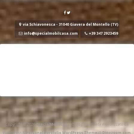
via Schiavonesca - 31040 Giavera del Montello (TV)
info@specialmobilcasa.com
+39 347 2923459
Copyright © 2026
SpecialMobilCasa
. Orgogliosamente motorizzato da
WordPress
&
Personal Portfolio WordPress Theme
di
Dinozoom.com
.