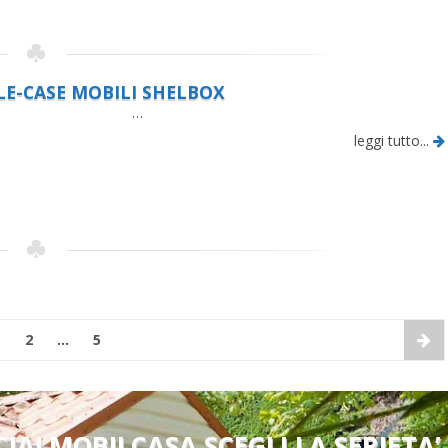
LE-CASE MOBILI SHELBOX
…
leggi tutto...
1
2
…
5
CIALMOBILCASA SCEGLI LA SERIETA’