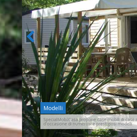
Occasioni
Vantaggiosissime offerte di case mobili usate 
direttamente per voi