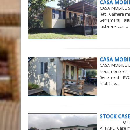
CASA MOBI
CASA MOBILE SH
letti=Camera ma
Serramenti= all
installare con…
CASA MOBI
CASA MOBILE BU
matrimoniale + 
Serramenti=PVC
mobile è…
STOCK CAS
OFFERTA ST
AFFARE Case m