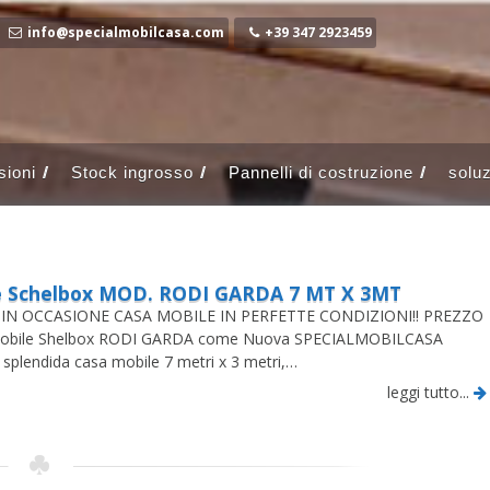
info@specialmobilcasa.com
+39 347 2923459
ioni
Stock ingrosso
Pannelli di costruzione
soluz
e Schelbox MOD. RODI GARDA 7 MT X 3MT
IN OCCASIONE CASA MOBILE IN PERFETTE CONDIZIONI!! PREZZO
obile Shelbox RODI GARDA come Nuova SPECIALMOBILCASA
splendida casa mobile 7 metri x 3 metri,…
leggi tutto...