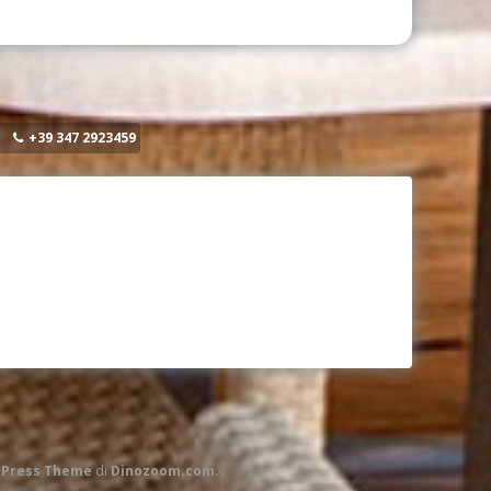
+39 347 2923459
dPress Theme
di
Dinozoom.com
.