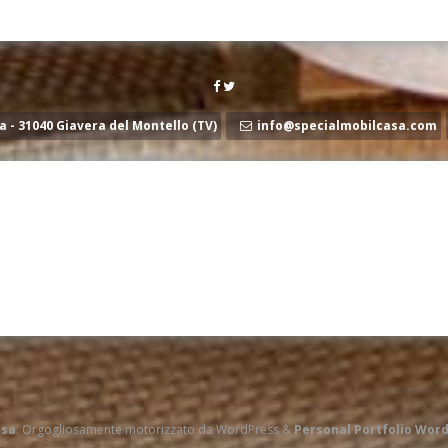
a - 31040 Giavera del Montello (TV)
info@specialmobilcasa.com
asa
. Orgogliosamente motorizzato da WordPress
&
Personal Portfolio Wor