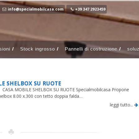
info@specialmobilcasa.com
+39 347 2923459
ioni
Stock ingrosso
Pannelli di costruzione
soluz
LE SHELBOX SU RUOTE
E SHELBOX SU RUOTE Specialmobilcasa Propone
elbox 8.00 x.300 con tetto doppia falda…
leggi tutto...