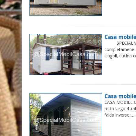
Casa mobile
SPECIALMOBIL
completamene a
singoli, cucina
Casa mobil
CASA MOBILE G
tetto largo 4 .mt
falda inverso,…