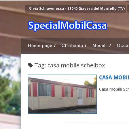
Vai al contenuto
via Schiavonesca - 31040 Giavera del Montello (TV)
Home page
Chi siamo
Modelli
Occas
Tag: casa mobile schelbox
CASA MOBI
CASA MOBIL
Casa mobile Sch