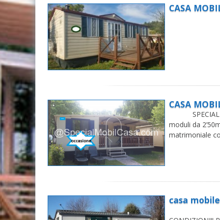
CASA MOBI
CASA MOBI
SPECIALMOBILC
moduli da 2’50m
matrimoniale c
casa mobile
CASA MOBI