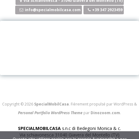
via Schiavonesca - 31040 Giavera del Montello (TV)
info@specialmobilcasa.com
+39 347 2923459
Copyright © 2026
SpecialMobilCasa
. Fièrement propulsé par WordPress
&
Personal Portfolio WordPress Theme
par
Dinozoom.com
.
SPECIALMOBILCASA
s.n.c di Bedegoni Monica & c.
Via schiavonesca 31040 Giavera del Montello (TV)