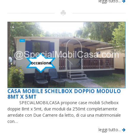
leggi tutto...
CASA MOBILE SCHELBOX DOPPIO MODULO
8MT X 5MT
SPECIALMOBILCASA propone case mobili Schelbox
doppie 8mt x 5mt, due moduli da 2’50mt completamente
arredate con Due Camere da letto, di cui una matrimoniale
con…
leggi tutto...