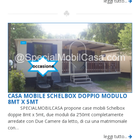
leggi tutto...
CASA MOBILE SCHELBOX DOPPIO MODULO
8MT X 5MT
SPECIALMOBILCASA propone case mobili Schelbox
doppie 8mt x 5mt, due moduli da 2’50mt completamente
arredate con Due Camere da letto, di cui una matrimoniale
con…
leggi tutto...