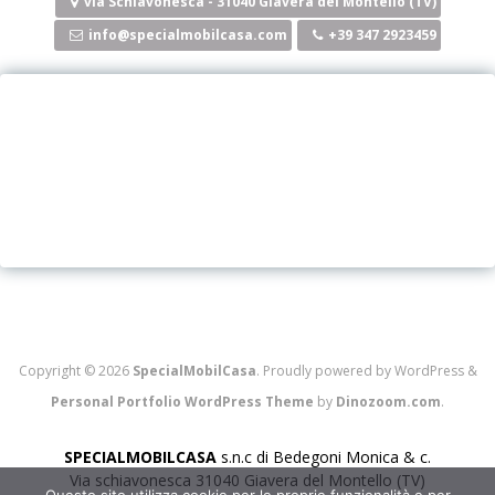
via Schiavonesca - 31040 Giavera del Montello (TV)
info@specialmobilcasa.com
+39 347 2923459
Copyright © 2026
SpecialMobilCasa
. Proudly powered by WordPress
&
Personal Portfolio WordPress Theme
by
Dinozoom.com
.
SPECIALMOBILCASA
s.n.c di Bedegoni Monica & c.
Via schiavonesca 31040 Giavera del Montello (TV)