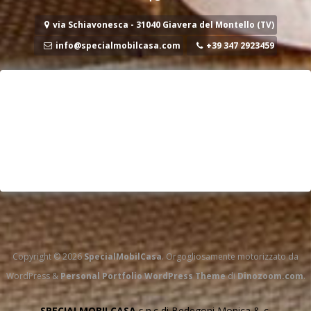
via Schiavonesca - 31040 Giavera del Montello (TV)
info@specialmobilcasa.com
+39 347 2923459
Copyright © 2026
SpecialMobilCasa
. Orgogliosamente motorizzato da
WordPress
&
Personal Portfolio WordPress Theme
di
Dinozoom.com
.
SPECIALMOBILCASA
s.n.c di Bedegoni Monica & c.