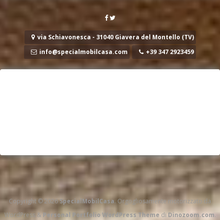
via Schiavonesca - 31040 Giavera del Montello (TV)
info@specialmobilcasa.com
+39 347 2923459
Copyright © 2026
SpecialMobilCasa
. Orgogliosamente motorizzato da
WordPress
&
Personal Portfolio WordPress Theme
di
Dinozoom.com
.