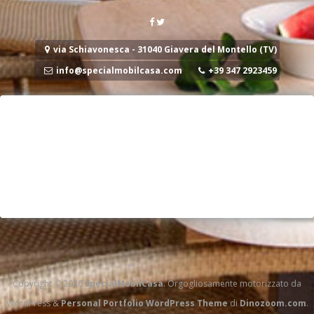
via Schiavonesca - 31040 Giavera del Montello (TV)
info@specialmobilcasa.com
+39 347 2923459
Copyright © 2026
SpecialMobilCasa
. Orgogliosamente motorizzato da
WordPress
&
Personal Portfolio WordPress Theme
di
Dinozoom.com
.